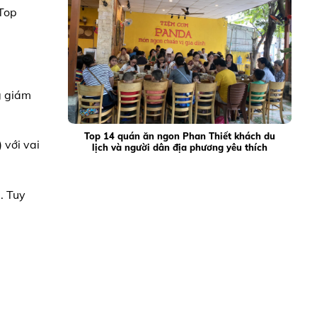
 Top
g giám
Top 14 quán ăn ngon Phan Thiết khách du
 với vai
lịch và người dân địa phương yêu thích
. Tuy