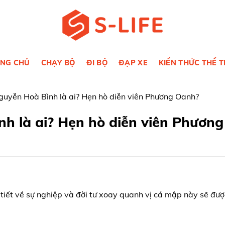
NG CHỦ
CHẠY BỘ
ĐI BỘ
ĐẠP XE
KIẾN THỨC THỂ 
guyễn Hoà Bình là ai? Hẹn hò diễn viên Phương Oanh?
nh là ai? Hẹn hò diễn viên Phương
i tiết về sự nghiệp và đời tư xoay quanh vị cá mập này sẽ đư