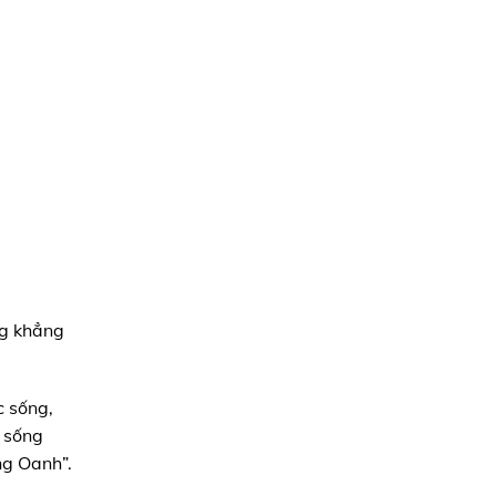
ng khẳng
c sống,
c sống
ng Oanh”.