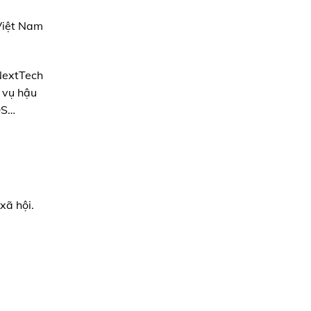
 Việt Nam
 NextTech
h vụ hậu
OS…
xã hội.