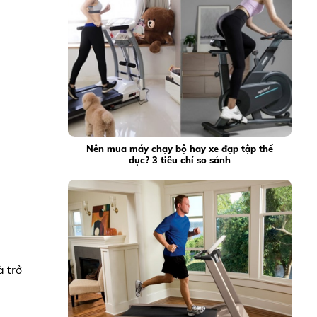
Nên mua máy chạy bộ hay xe đạp tập thể
dục? 3 tiêu chí so sánh
.
à trở