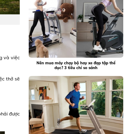
g và việc
Nên mua máy chạy bộ hay xe đạp tập thể
dục? 3 tiêu chí so sánh
ệc thở sẽ
phải được