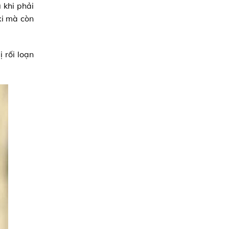
 khi phải
xi mà còn
 rối loạn