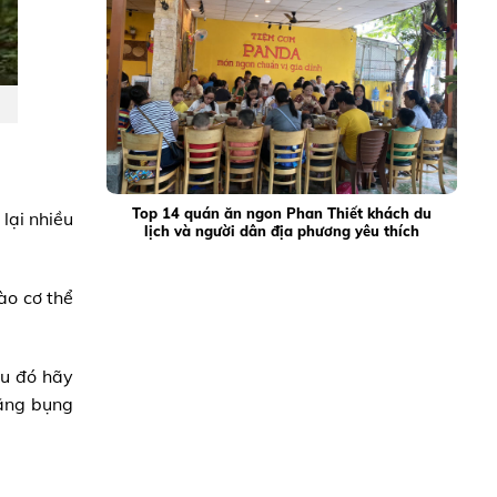
Top 14 quán ăn ngon Phan Thiết khách du
lại nhiều
lịch và người dân địa phương yêu thích
ào cơ thể
au đó hãy
bằng bụng