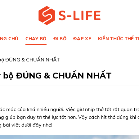
NG CHỦ
CHẠY BỘ
ĐI BỘ
ĐẠP XE
KIẾN THỨC THỂ 
ạy bộ ĐÚNG & CHUẨN NHẤT
hạy bộ ĐÚNG & CHUẨN NHẤT
ắc mắc của khá nhiều người. Việc giữ nhịp thở tốt rất quan t
 giúp bạn duy trì thể lực tốt hơn. Vậy cách hít thở đúng khi
g bài viết dưới đây nhé!