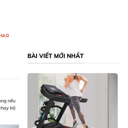
THAO
BÀI VIẾT MỚI NHẤT
rọng nếu
 chạy bộ