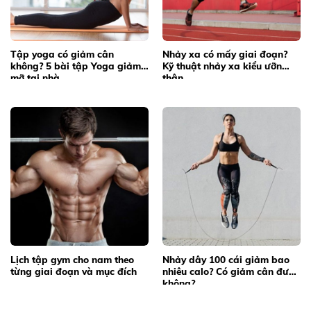
Tập yoga có giảm cân
Nhảy xa có mấy giai đoạn?
không? 5 bài tập Yoga giảm
Kỹ thuật nhảy xa kiểu ưỡn
mỡ tại nhà
thân
Lịch tập gym cho nam theo
Nhảy dây 100 cái giảm bao
từng giai đoạn và mục đích
nhiêu calo? Có giảm cân được
không?