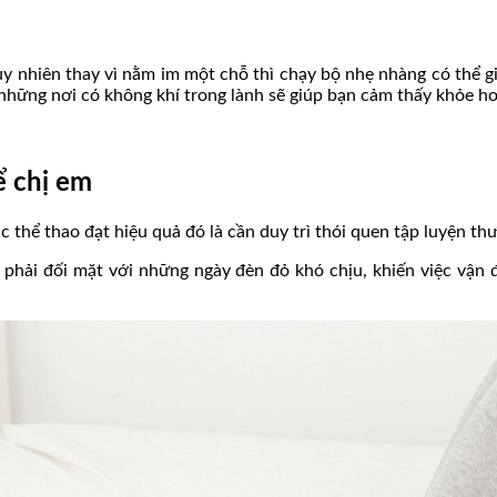
uy nhiên thay vì nằm im một chỗ thì chạy bộ nhẹ nhàng có thể g
những nơi có không khí trong lành sẽ giúp bạn cảm thấy khỏe h
ể chị em
thể thao đạt hiệu quả đó là cần duy trì thói quen tập luyện thư
g phải đối mặt với những ngày đèn đỏ khó chịu, khiến việc vận