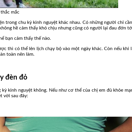
 thắc mắc
iện trong chu kỳ kinh nguyệt khác nhau. Có những người chỉ cầ
 không hề cảm thấy khó chịu nhưng cũng có người lại đau đớn t
hể bạn cảm thấy thế nào.
c thì có thể lên lịch chạy bộ vào một ngày khác. Còn nếu khi 
oàn toàn nên làm.
ày đèn đỏ
g kỳ kinh nguyệt không. Nếu như cơ thể của chị em đủ khỏe mạn
t vời sau đây: