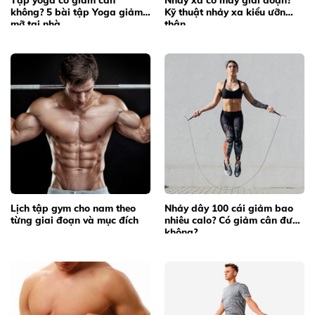
không? 5 bài tập Yoga giảm
Kỹ thuật nhảy xa kiểu ưỡn
mỡ tại nhà
thân
Lịch tập gym cho nam theo
Nhảy dây 100 cái giảm bao
từng giai đoạn và mục đích
nhiêu calo? Có giảm cân được
không?