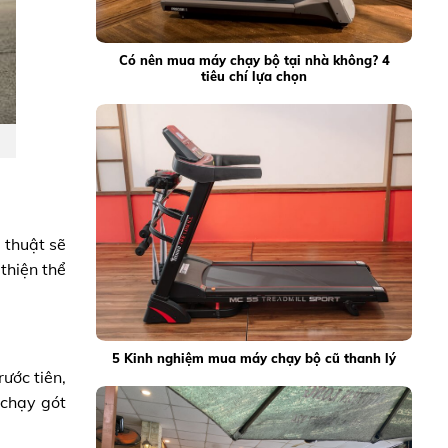
Có nên mua máy chạy bộ tại nhà không? 4
tiêu chí lựa chọn
 thuật sẽ
thiện thể
5 Kinh nghiệm mua máy chạy bộ cũ thanh lý
ước tiên,
 chạy gót