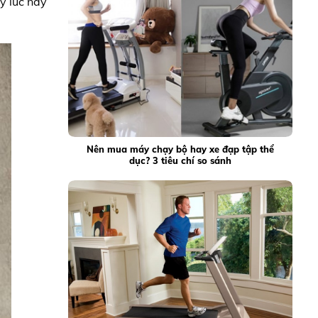
y lúc này
Nên mua máy chạy bộ hay xe đạp tập thể
dục? 3 tiêu chí so sánh