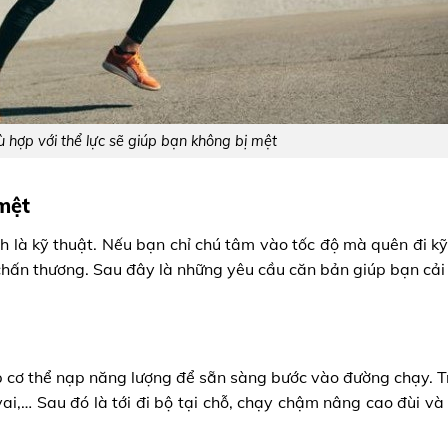
ù hợp với thể lực sẽ giúp bạn không bị mệt
mệt
h là kỹ thuật. Nếu bạn chỉ chú tâm vào tốc độ mà quên đi kỹ
chấn thương. Sau đây là những yêu cầu căn bản giúp bạn cải 
 cơ thể nạp năng lượng để sẵn sàng bước vào đường chạy. Tr
vai,… Sau đó là tới đi bộ tại chỗ, chạy chậm nâng cao đùi và