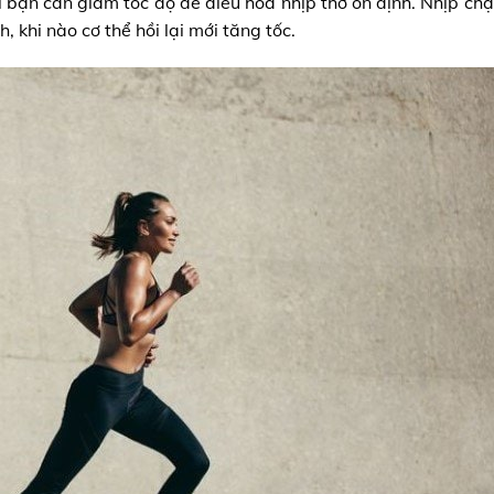
 bạn cần giảm tốc độ để điều hòa nhịp thở ổn định. Nhịp chạ
 khi nào cơ thể hồi lại mới tăng tốc.