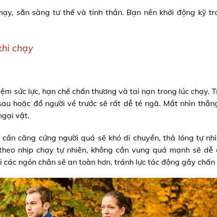
hạy, sẵn sàng tư thế và tinh thần. Bạn nên khởi động kỹ t
khi chạy
iệm sức lực, hạn chế chấn thương và tai nạn trong lúc chạy. T
sau hoặc đổ người về trước sẽ rất dễ té ngã. Mắt nhìn thẳn
gại vật.
cần căng cứng người quá sẽ khó di chuyển, thả lỏng tự nhi
 theo nhịp chạy tự nhiên, không cần vung quá mạnh sẽ dễ
 các ngón chân sẽ an toàn hơn, tránh lực tác động gây chấn