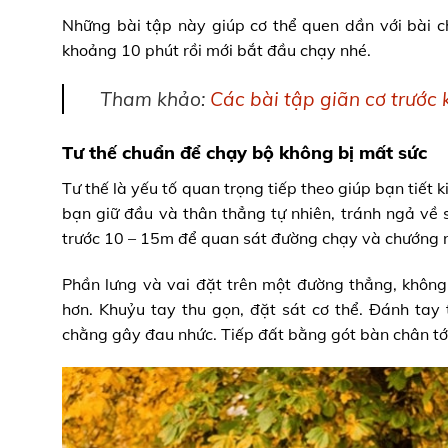
Những bài tập này giúp cơ thể quen dần với bài c
khoảng 10 phút rồi mới bắt đầu chạy nhé.
Tham khảo:
Các bài tập giãn cơ trước 
Tư thế chuẩn để chạy bộ không bị mất sức
Tư thế là yếu tố quan trọng tiếp theo giúp bạn tiết k
bạn giữ đầu và thân thẳng tự nhiên, tránh ngả về 
trước 10 – 15m để quan sát đường chạy và chướng n
Phần lưng và vai đặt trên một đường thẳng, không 
hơn. Khuỷu tay thu gọn, đặt sát cơ thể. Đánh tay
chằng gây đau nhức. Tiếp đất bằng gót bàn chân tới