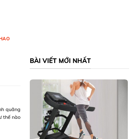
THAO
BÀI VIẾT MỚI NHẤT
ành quãng
 thế nào