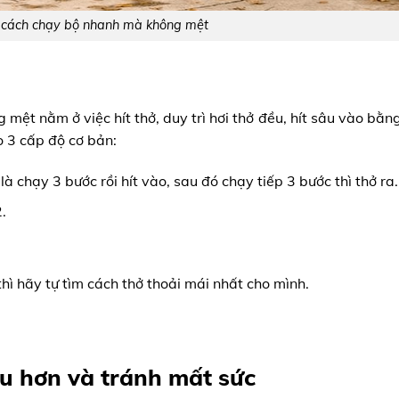
à cách chạy bộ nhanh mà không mệt
mệt nằm ở việc hít thở, duy trì hơi thở đều, hít sâu vào bằng
o 3 cấp độ cơ bản:
 chạy 3 bước rồi hít vào, sau đó chạy tiếp 3 bước thì thở ra.
.
ì hãy tự tìm cách thở thoải mái nhất cho mình.
âu hơn và tránh mất sức