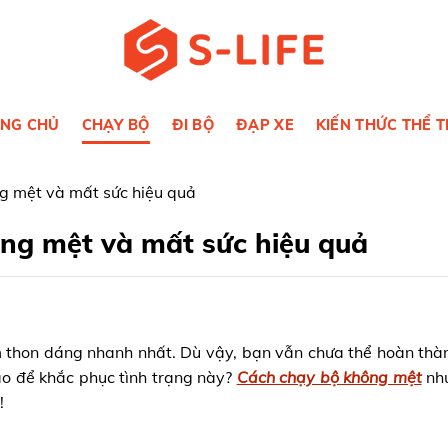
NG CHỦ
CHẠY BỘ
ĐI BỘ
ĐẠP XE
KIẾN THỨC THỂ 
g mệt và mất sức hiệu quả
ng mệt và mất sức hiệu quả
 thon dáng nhanh nhất. Dù vậy, bạn vẫn chưa thể hoàn th
ào để khắc phục tình trạng này?
Cách chạy bộ không mệt
như
!