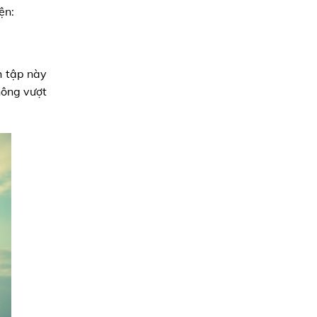
ện:
h tập này
hông vượt