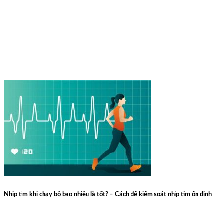
Nhịp tim khi chạy bộ bao nhiêu là tốt? – Cách để kiểm soát nhịp tim ổn định