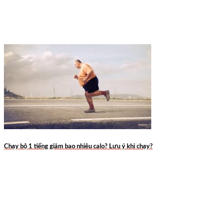
Chạy bộ 1 tiếng giảm bao nhiêu calo? Lưu ý khi chạy?