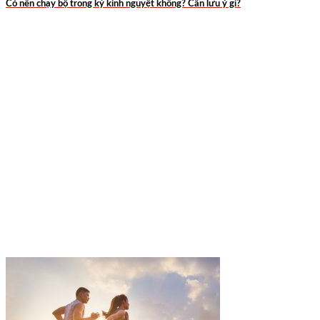
Có nên chạy bộ trong kỳ kinh nguyệt không? Cần lưu ý gì?