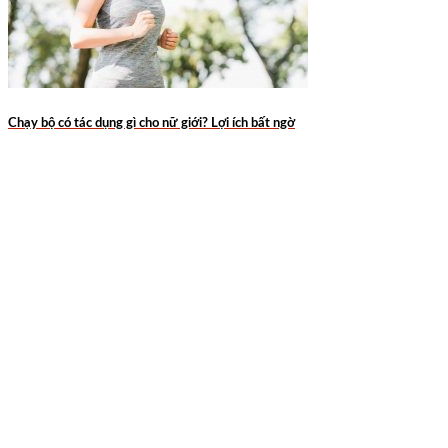
Chạy bộ có tác dụng gì cho nữ giới? Lợi ích bất ngờ