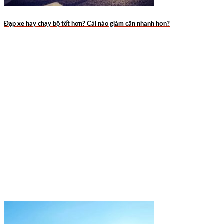
Đạp xe hay chạy bộ tốt hơn? Cái nào giảm cân nhanh hơn?