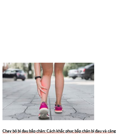
Chạy bộ bị đau bắp chân: Cách khắc phục bắp chân bị đau và căng